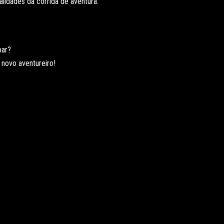
idades da corrida de aventura.
par?
novo aventureiro!