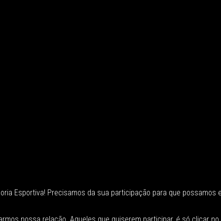
ria Esportiva! Precisamos da sua participação para que possamos ev
mos nossa relação. Aqueles que quiserem participar, é só clicar no 